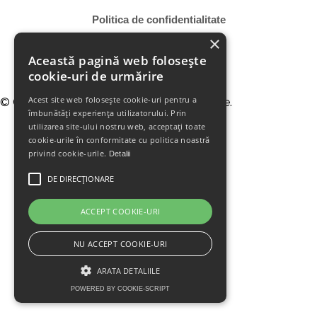
Politica de confidentialitate
×
Această pagină web folosește
cookie-uri de urmărire
Acest site web folosește cookie-uri pentru a
© Copyright. Toate drepturile sunt rezervate.
îmbunătăți experiența utilizatorului. Prin
utilizarea site-ului nostru web, acceptați toate
cookie-urile în conformitate cu politica noastră
privind cookie-urile.
Detalii
DE DIRECȚIONARE
ACCEPT COOKIE-URI
NU ACCEPT COOKIE-URI
ARATA DETALIILE
POWERED BY COOKIE-SCRIPT